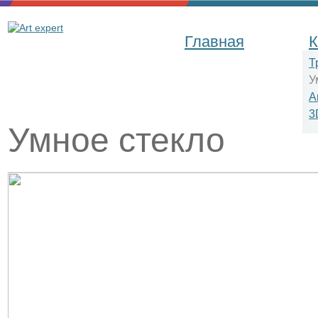
Главная
К
Т
У
А
3
Умное стекло